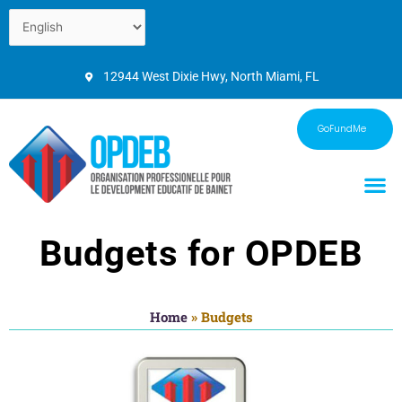
12944 West Dixie Hwy, North Miami, FL
GoFundMe
Budgets for OPDEB
Home
»
Budgets